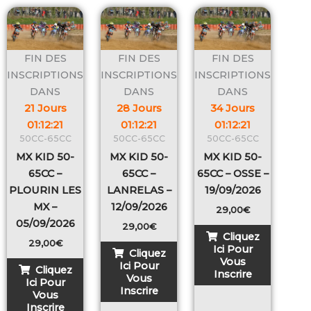
FIN DES
FIN DES
FIN DES
INSCRIPTIONS
INSCRIPTIONS
INSCRIPTIONS
DANS
DANS
DANS
21 Jours
28 Jours
34 Jours
01
:
12
:
21
01
:
12
:
21
01
:
12
:
21
50CC-65CC
50CC-65CC
50CC-65CC
MX KID 50-
MX KID 50-
MX KID 50-
65CC –
65CC –
65CC – OSSE –
PLOURIN LES
LANRELAS –
19/09/2026
MX –
12/09/2026
29,00
€
05/09/2026
29,00
€
Cliquez
29,00
€
Ici Pour
Cliquez
Vous
Ici Pour
Cliquez
Inscrire
Vous
Ici Pour
Inscrire
Vous
Inscrire