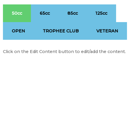
50cc
65cc
85cc
125cc
OPEN
TROPHEE CLUB
VETERAN
Click on the Edit Content button to edit/add the content.