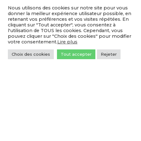
2026
Nous utilisons des cookies sur notre site pour vous
donner la meilleur expérience utilisateur possible, en
retenant vos préférences et vos visites répétées. En
RÉSULTATS CDF ENDURO KID GOUDELIN (22)
cliquant sur "Tout accepter", vous consentez à
l'utilisation de TOUS les cookies. Cependant, vous
– 25 JUILLET 2026
pouvez cliquer sur "Choix des cookies" pour modifier
votre consentement.
Lire plus
Choix des cookies
Tout accepter
Rejeter
RÉSULTATS MX PLOUASNE (22) – 19 JUILLET
2026
RÉSULTATS COURSE DE COTE QUEVEN (56) – 5
JUILLET 2026
RÉSULTATS COURSE SUR PRAIRIE ST MARTIN
SUR OUST (56) – 4 JUILLET 2026