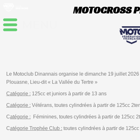
Aller
MOTOCROSS PLO
au
contenu
Le Motoclub Dinannais organise le dimanche 19 juillet 2026
Plouasne, Lieu-dit « La Vallée du Tertre »
Catégorie :
125cc et juniors à partir de 13 ans
Catégorie :
Vétérans, toutes cylindrées à partir de 125cc 2t
C
atégorie :
Féminines, toutes cylindrées à partir de 125cc 2t
C
atégorie Trophée Club :
toutes cylindrées à partir de 125c