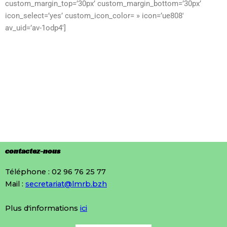
custom_margin_top=’30px’ custom_margin_bottom=’30px’
icon_select=’yes’ custom_icon_color= » icon=’ue808′
av_uid=’av-1odp4′]
contactez-nous
Téléphone : 02 96 76 25 77
Mail :
secretariat@lmrb.bzh
Plus d'informations
ici