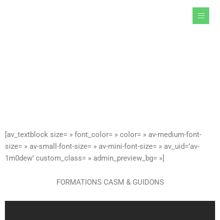
Aller
au
contenu
[av_textblock size= » font_color= » color= » av-medium-font-
size= » av-small-font-size= » av-mini-font-size= » av_uid=’av-
1m0dew’ custom_class= » admin_preview_bg= »]
FORMATIONS CASM & GUIDONS