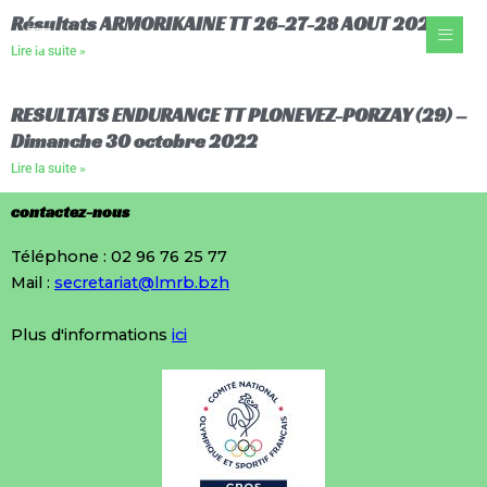
Aller
Résultats ARMORIKAINE TT 26-27-28 AOUT 2022
au
Lire la suite »
contenu
RESULTATS ENDURANCE TT PLONEVEZ-PORZAY (29) –
Dimanche 30 octobre 2022
Lire la suite »
contactez-nous
Téléphone : 02 96 76 25 77
Mail :
secretariat@lmrb.bzh
Plus d'informations
ici