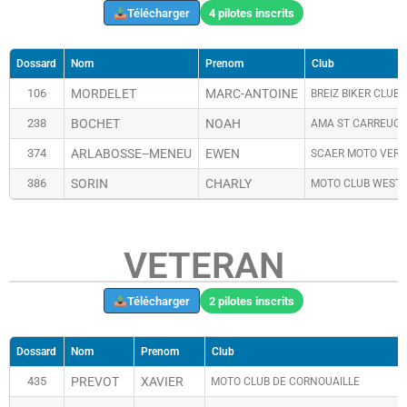
Télécharger
4 pilotes inscrits
Dossard
Nom
Prenom
Club
106
MORDELET
MARC-ANTOINE
BREIZ BIKER CLUB
238
BOCHET
NOAH
AMA ST CARREUC
374
ARLABOSSE--MENEU
EWEN
SCAER MOTO VERT
386
SORIN
CHARLY
MOTO CLUB WEST
VETERAN
Télécharger
2 pilotes inscrits
Dossard
Nom
Prenom
Club
435
PREVOT
XAVIER
MOTO CLUB DE CORNOUAILLE