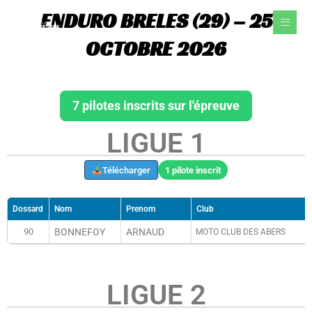
Aller
ENDURO BRELES (29) – 25
au
contenu
OCTOBRE 2026
7 pilotes inscrits sur l'épreuve
LIGUE 1
Télécharger
1 pilote inscrit
Dossard
Nom
Prenom
Club
90
BONNEFOY
ARNAUD
MOTO CLUB DES ABERS
LIGUE 2