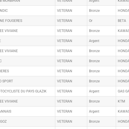
B MORBIHAN
VETERAN
Argent
KAWAS
ENDIC
VETERAN
Bronze
HOND
INE FOUGERES
VETERAN
Or
BETA
EE VIVIANE
VETERAN
Bronze
KAWAS
E
VETERAN
Argent
HOND
EE VIVIANE
VETERAN
Bronze
HOND
C
VETERAN
Bronze
HOND
IERES
VETERAN
Bronze
HOND
O SPORT
VETERAN
Bronze
HOND
TOCYCLISTE DU PAYS GLAZIK
VETERAN
Argent
GAS G
EE VIVIANE
VETERAN
Bronze
KTM
ANNAIS
VETERAN
Argent
KAWAS
AGOZ
VETERAN
Bronze
HOND