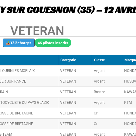
 SUR COUESNON (35) – 12 AVRI
VETERAN
Télécharger
45 pilotes inscrits
Categorie
Classe
Marqu
PLOURINLES MORLAIX
VETERAN
Argent
HOND
UER SUR RANCE
VETERAN
Argent
HUSQ
RRAIN
VETERAN
Bronze
KAWAS
TOCYCLISTE DU PAYS GLAZIK
VETERAN
Argent
KTM
BOSSE DE BRETAGNE
VETERAN
Or
HOND
BOSSE DE BRETAGNE
VETERAN
Or
HOND
G TEAM
VETERAN
Argent
KAWAS