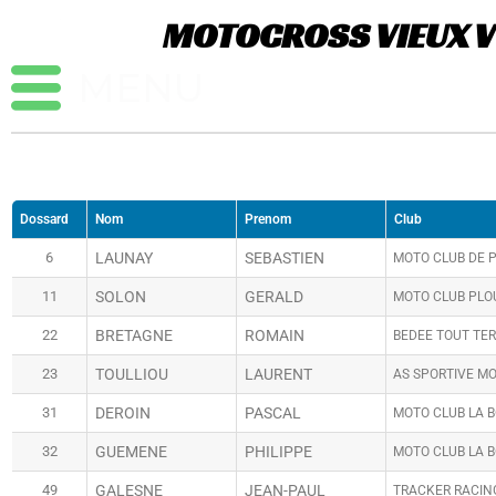
Aller
MOTOCROSS VIEUX VY
au
contenu
Dossard
Nom
Prenom
Club
6
LAUNAY
SEBASTIEN
MOTO CLUB DE 
11
SOLON
GERALD
MOTO CLUB PLO
22
BRETAGNE
ROMAIN
BEDEE TOUT TE
23
TOULLIOU
LAURENT
AS SPORTIVE MO
31
DEROIN
PASCAL
MOTO CLUB LA 
32
GUEMENE
PHILIPPE
MOTO CLUB LA 
49
GALESNE
JEAN-PAUL
TRACKER RACIN