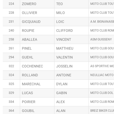
224
ZOMERO
TEO
MOTO CLUB TOU
228
OLLIVIER
MILO
MOTO CLUB TOU
231
GICQUIAUD
LOIC
A.M. BIGNANAIS
240
ROUPIE
CLIFFORD
MOTO CLUB RO
258
ABALLEA
VINCENT
ASM GUISSENY
261
PINEL
MATTHIEU
MOTO CLUB GOU
294
GUEHL
VALENTIN
MOTO CLUB GOU
322
COCHENNEC
JOSSELIN
AS SPORTIVE MO
324
ROLLAND
ANTOINE
NEULLIAC MOTO
325
MARECHAL
DYLAN
MOTO CLUB TOU
329
LUCAS
GABIN
MOTO CLUB DOL
334
POIRIER
ALEX
MOTO CLUB RO
364
GOUBIL
ALAN
BREIZ BIKER CLU