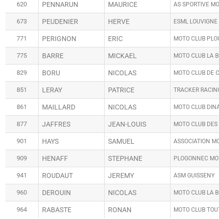
620
PENNARUN
MAURICE
AS SPORTIVE MO
673
PEUDENIER
HERVE
ESML LOUVIGNE
771
PERIGNON
ERIC
MOTO CLUB PLO
775
BARRE
MICKAEL
MOTO CLUB LA 
829
BORU
NICOLAS
MOTO CLUB DE 
851
LERAY
PATRICE
TRACKER RACIN
861
MAILLARD
NICOLAS
MOTO CLUB DIN
877
JAFFRES
JEAN-LOUIS
MOTO CLUB DES
901
HAYS
SAMUEL
ASSOCIATION M
909
HENAFF
STEPHANE
PLOGONNEC MO
941
ROUDAUT
JEREMY
ASM GUISSENY
960
DEROUIN
NICOLAS
MOTO CLUB LA 
964
RABASTE
RONAN
MOTO CLUB TOU