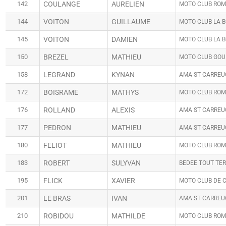
142
COULANGE
AURELIEN
MOTO CLUB RO
144
VOITON
GUILLAUME
MOTO CLUB LA 
145
VOITON
DAMIEN
MOTO CLUB LA 
150
BREZEL
MATHIEU
MOTO CLUB GOU
158
LEGRAND
KYNAN
AMA ST CARREU
172
BOISRAME
MATHYS
MOTO CLUB RO
176
ROLLAND
ALEXIS
AMA ST CARREU
177
PEDRON
MATHIEU
AMA ST CARREU
180
FELIOT
MATHIEU
MOTO CLUB RO
183
ROBERT
SULYVAN
BEDEE TOUT TE
195
FLICK
XAVIER
MOTO CLUB DE 
201
LE BRAS
IVAN
AMA ST CARREU
210
ROBIDOU
MATHILDE
MOTO CLUB RO