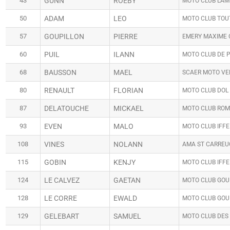
43
GUNN
ROEBY
MOTO CLUB LAM
50
ADAM
LEO
MOTO CLUB TOU
57
GOUPILLON
PIERRE
EMERY MAXIME 
60
PUIL
ILANN
MOTO CLUB DE 
68
BAUSSON
MAEL
SCAER MOTO VE
80
RENAULT
FLORIAN
MOTO CLUB DOL
87
DELATOUCHE
MICKAEL
MOTO CLUB RO
93
EVEN
MALO
MOTO CLUB IFF
108
VINES
NOLANN
AMA ST CARREU
115
GOBIN
KENJY
MOTO CLUB IFF
124
LE CALVEZ
GAETAN
MOTO CLUB GOU
128
LE CORRE
EWALD
MOTO CLUB GOU
129
GELEBART
SAMUEL
MOTO CLUB DES