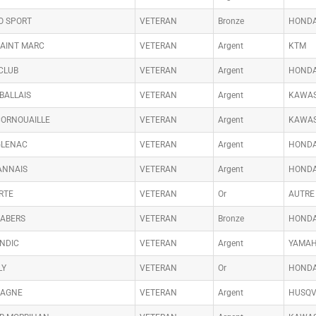
O SPORT
VETERAN
Bronze
HOND
SAINT MARC
VETERAN
Argent
KTM
CLUB
VETERAN
Argent
HOND
BALLAIS
VETERAN
Argent
KAWAS
CORNOUAILLE
VETERAN
Argent
KAWAS
GLENAC
VETERAN
Argent
HOND
ANNAIS
VETERAN
Argent
HOND
RTE
VETERAN
Or
AUTRE
 ABERS
VETERAN
Bronze
HOND
ENDIC
VETERAN
Argent
YAMA
LY
VETERAN
Or
HOND
MAGNE
VETERAN
Argent
HUSQ