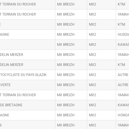
T TERRAIN DU ROCHER
MX BREIZH
MX2
KTM
T TERRAIN DU ROCHER
MX BREIZH
MX2
YAMA
E
MX BREIZH
MX2
KTM
MAGNE
MX BREIZH
MX2
HUSQ
MX BREIZH
MX2
KAWAS
DELIN MERZER
MX BREIZH
MX2
YAMA
DELIN MERZER
MX BREIZH
MX2
KTM
TOCYCLISTE DU PAYS GLAZIK
MX BREIZH
MX2
AUTRE
 VERTE
MX BREIZH
MX2
AUTRE
T TERRAIN DU ROCHER
MX BREIZH
MX2
YAMA
 DE BRETAGNE
MX BREIZH
MX2
KAWAS
MAGNE
MX BREIZH
MX2
HOND
B
MX BREIZH
MX2
YAMA