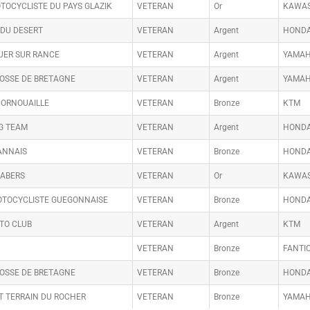
TOCYCLISTE DU PAYS GLAZIK
VETERAN
Or
KAWAS
 DU DESERT
VETERAN
Argent
HOND
UER SUR RANCE
VETERAN
Argent
YAMA
BOSSE DE BRETAGNE
VETERAN
Argent
YAMA
CORNOUAILLE
VETERAN
Bronze
KTM
G TEAM
VETERAN
Argent
HOND
ANNAIS
VETERAN
Bronze
HOND
 ABERS
VETERAN
Or
KAWAS
OTOCYCLISTE GUEGONNAISE
VETERAN
Bronze
HOND
TO CLUB
VETERAN
Argent
KTM
VETERAN
Bronze
FANTI
BOSSE DE BRETAGNE
VETERAN
Bronze
HOND
T TERRAIN DU ROCHER
VETERAN
Bronze
YAMA