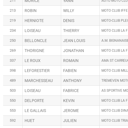
211
MORICE
YANN
AUTO MOTO CLU
213
ROBIN
WILLY
MOTO CLUB IFF
219
HERNIOTE
DENIS
MOTO-CLUB PLE
234
LOISEAU
THIERRY
MOTO CLUB LA F
250
BELLONCLE
JEAN LOUIS
A.M. BIGNANAIS
269
THORIGNE
JONATHAN
MOTO CLUB LA F
337
LE ROUX
ROMAIN
AMA ST CARREU
398
LEFORESTIER
FABIEN
MOTO CLUB MILL
489
MARCHESSEAU
ANTHONY
TREMEVEN MOT
503
LOISEAU
FABRICE
AS SPORTIVE MO
550
DELPORTE
KEVIN
MOTO CLUB LA F
553
LE GALLAIS
JEROME
MOTO CLUB DIN
592
HUET
JULIEN
MOTO CLUB TRI