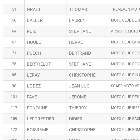
51
GRAET
THOMAS
TREMEVEN MOT
56
BALLER
LAURENT
MOTO CLUB DE 
64
PUIL
STEPHANE
ARMORIK MOTO 
67
HOUEE
HERVE
MOTO CLUB LAM
71
PUECH
BERTRAND
MOTO CLUB DE 
75
BERTHELOT
STEPHANE
MOTO CLUB DE 
85
LERAY
CHRISTOPHE
MOTO CLUB DIN
90
LE DEZ
JEAN-LUC
SCAER MOTO VE
101
FAVE
JEROME
MOTO CLUB DES
117
FONTAINE
THIERRY
MOTO CLUB IFF
159
LEFORESTIER
DIDIER
MOTO CLUB BAS
172
BOISRAME
CHRISTOPHE
MOTO CLUB RO