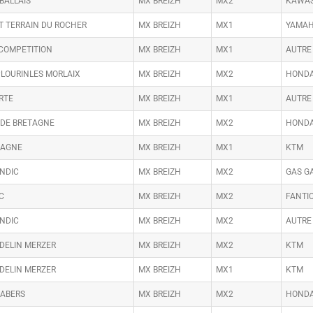
BALLAIS
MX BREIZH
MX2
KAWAS
T TERRAIN DU ROCHER
MX BREIZH
MX1
YAMA
COMPETITION
MX BREIZH
MX1
AUTRE
PLOURINLES MORLAIX
MX BREIZH
MX2
HOND
RTE
MX BREIZH
MX1
AUTRE
 DE BRETAGNE
MX BREIZH
MX2
HOND
MAGNE
MX BREIZH
MX1
KTM
ENDIC
MX BREIZH
MX2
GAS G
C
MX BREIZH
MX2
FANTI
ENDIC
MX BREIZH
MX2
AUTRE
DELIN MERZER
MX BREIZH
MX2
KTM
DELIN MERZER
MX BREIZH
MX1
KTM
 ABERS
MX BREIZH
MX2
HOND