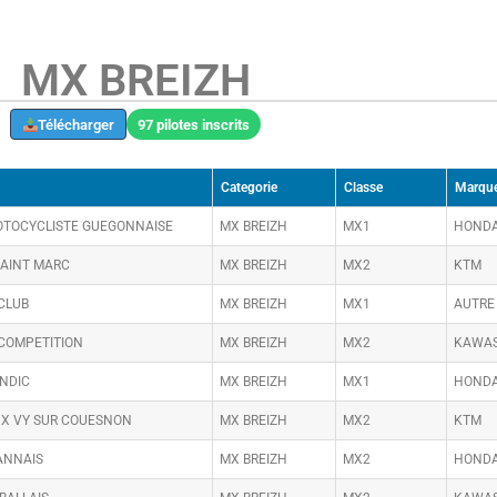
MX BREIZH
Télécharger
97 pilotes inscrits
Categorie
Classe
Marqu
OTOCYCLISTE GUEGONNAISE
MX BREIZH
MX1
HOND
SAINT MARC
MX BREIZH
MX2
KTM
CLUB
MX BREIZH
MX1
AUTRE
COMPETITION
MX BREIZH
MX2
KAWAS
ENDIC
MX BREIZH
MX1
HOND
UX VY SUR COUESNON
MX BREIZH
MX2
KTM
ANNAIS
MX BREIZH
MX2
HOND