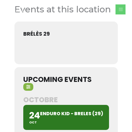
Aller
Events at this location
au
contenu
BRÉLÈS 29
UPCOMING EVENTS
OCTOBRE
24
ENDURO KID - BRELES (29)
OCT