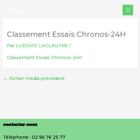
Aller
au
contenu
Classement Essais Chronos-24H
Par
LUDOVIC LACLAUTRE
/
Classement Essais Chronos-24H
←
Fichier média précédent
contactez-nous
Téléphone : 02 96 76 25 77