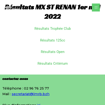
Aller
Résultats MX ST RENAN 1er mai
au
contenu
2022
Résultats Trophée Club
Résultats 125cc
Résultats Open
Résultats Critérium
contactez-nous
Téléphone : 02 96 76 25 77
Mail :
secretariat@lmrb.bzh