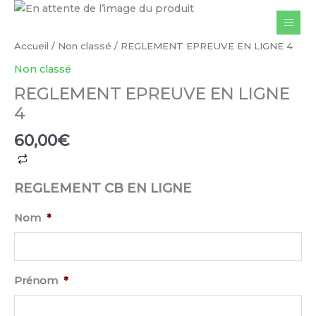
Aller
au
contenu
Accueil
/
Non classé
/ REGLEMENT EPREUVE EN LIGNE 4
Non classé
REGLEMENT EPREUVE EN LIGNE
4
60,00
€
quantité
de
REGLEMENT CB EN LIGNE
REGLEMENT
EPREUVE
Nom
*
EN
LIGNE
4
Prénom
*