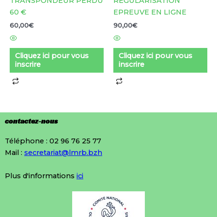
TRANSPONDEUR PERDU
REGULARISATION
60 €
EPREUVE EN LIGNE
60,00
€
90,00
€
Cliquez ici pour vous
Cliquez ici pour vous
inscrire
inscrire
contactez-nous
Téléphone : 02 96 76 25 77
Mail :
secretariat@lmrb.bzh
Plus d'informations
ici