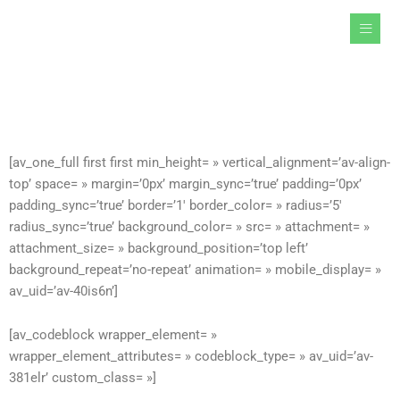
Aller
au
contenu
[av_one_full first first min_height= » vertical_alignment=’av-align-
top’ space= » margin=’0px’ margin_sync=’true’ padding=’0px’
padding_sync=’true’ border=’1′ border_color= » radius=’5′
radius_sync=’true’ background_color= » src= » attachment= »
attachment_size= » background_position=’top left’
background_repeat=’no-repeat’ animation= » mobile_display= »
av_uid=’av-40is6n’]
[av_codeblock wrapper_element= »
wrapper_element_attributes= » codeblock_type= » av_uid=’av-
381elr’ custom_class= »]