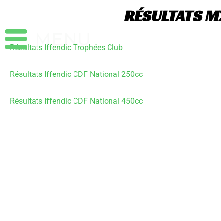
Aller
RÉSULTATS MX
au
contenu
Résultats Iffendic Trophées Club
Résultats Iffendic CDF National 250cc
Résultats Iffendic CDF National 450cc