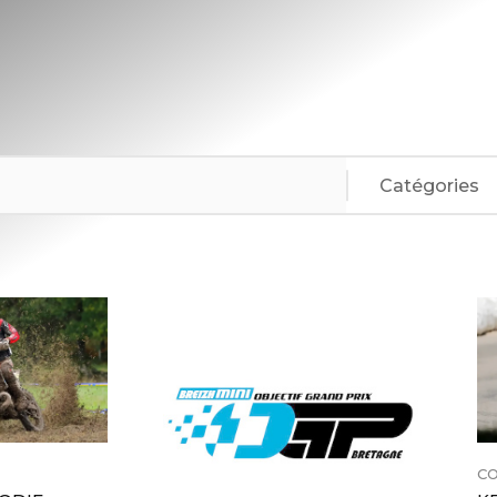
Plage
de
prix :
0,00€
à
90,00€
CO