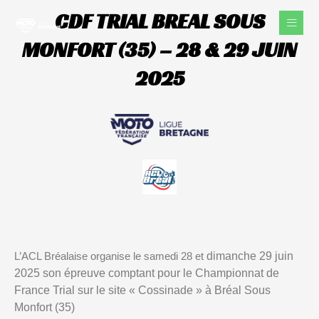
Aller
CDF TRIAL BREAL SOUS
au
contenu
MONFORT (35) – 28 & 29 JUIN
2025
dimanche 29 juin
L’ACL Bréalaise organise le samedi 28 et
2025 son épreuve comptant pour le Championnat de
France Trial sur le site « Cossinade » à Bréal Sous
Monfort (35)