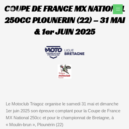
Aller
COUPE DE FRANCE MX NATIONAL
au
contenu
250CC PLOUNERIN (22) – 31 MAI
& 1er JUIN 2025
Le Motoclub Triagoz organise le samedi 31 mai et dimanche
1er juin 2025 son épreuve comptant pour la Coupe de France
MX National 250cc et pour le championnat de Bretagne, à
« Moulin-brun », Plounérin (22)