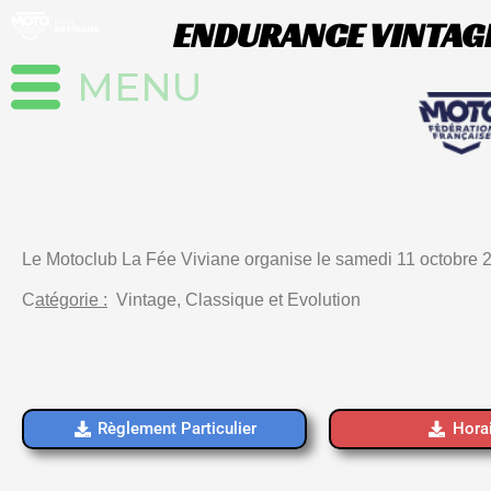
Aller
ENDURANCE VINTAGE
au
contenu
Le Motoclub La Fée Viviane organise le samedi 11 octobre 
C
atégorie :
Vintage, Classique et Evolution
Règlement Particulier
Hora