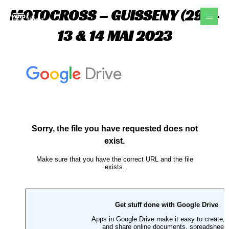
Aller
MOTOCROSS – GUISSENY (29) –
au
contenu
13 & 14 MAI 2023