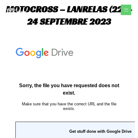
Aller
MOTOCROSS – LANRELAS (22) –
au
contenu
24 SEPTEMBRE 2023