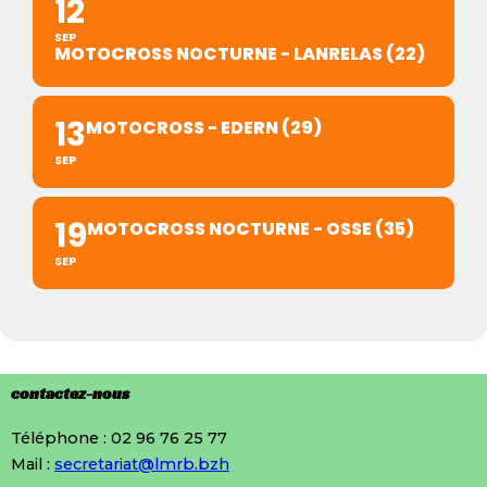
12
SEP
MOTOCROSS NOCTURNE - LANRELAS (22)
13
MOTOCROSS - EDERN (29)
SEP
19
MOTOCROSS NOCTURNE - OSSE (35)
SEP
contactez-nous
Téléphone : 02 96 76 25 77
Mail :
secretariat@lmrb.bzh