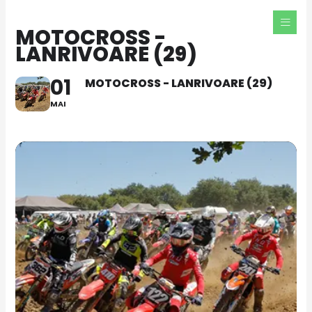
Aller
au
MOTOCROSS -
contenu
LANRIVOARE (29)
01
MOTOCROSS - LANRIVOARE (29)
MAI