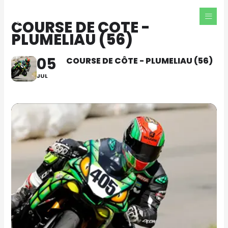
Aller
au
COURSE DE CÔTE -
contenu
PLUMELIAU (56)
05
COURSE DE CÔTE - PLUMELIAU (56)
JUL