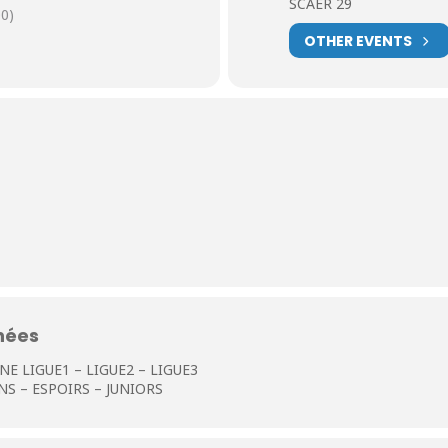
SCAER 29
0)
OTHER EVENTS
nées
 LIGUE1 – LIGUE2 – LIGUE3
S – ESPOIRS – JUNIORS