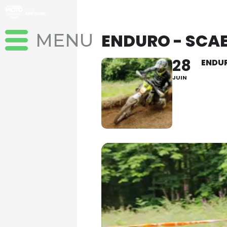
Aller
au
contenu
ENDURO - SCAE
28
ENDUR
JUIN