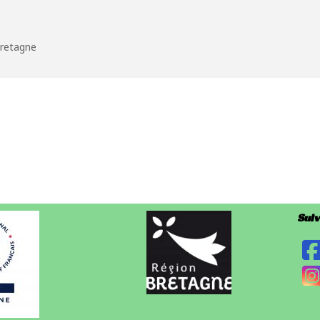
 Bretagne
Suiv