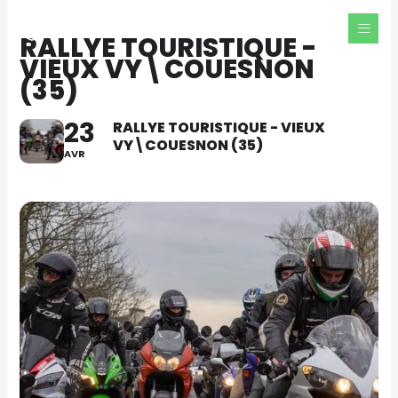
Aller
au
RALLYE TOURISTIQUE -
contenu
VIEUX VY\COUESNON
(35)
23
RALLYE TOURISTIQUE - VIEUX
VY\COUESNON (35)
AVR