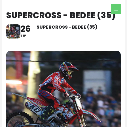
Aller
au
SUPERCROSS - BEDEE (35)
contenu
26
SUPERCROSS - BEDEE (35)
SEP