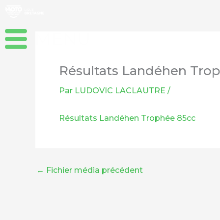
Aller
au
contenu
Résultats Landéhen Tro
Par
LUDOVIC LACLAUTRE
/
Résultats Landéhen Trophée 85cc
←
Fichier média précédent