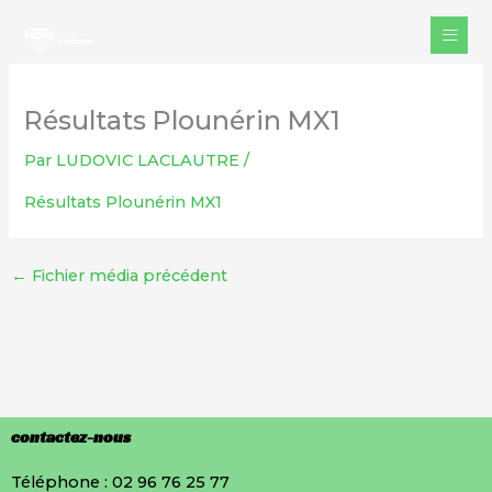
Aller
au
contenu
Résultats Plounérin MX1
Par
LUDOVIC LACLAUTRE
/
Résultats Plounérin MX1
←
Fichier média précédent
contactez-nous
Téléphone : 02 96 76 25 77